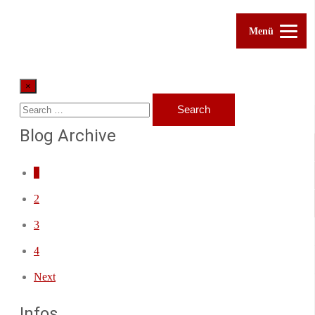
Menü
×
Blog Archive
1
2
3
4
Next
Infos