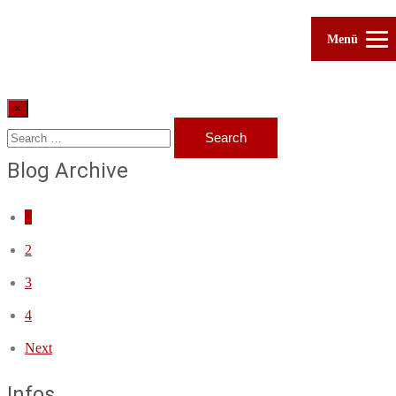
Menü
×
Blog Archive
1
2
3
4
Next
Infos