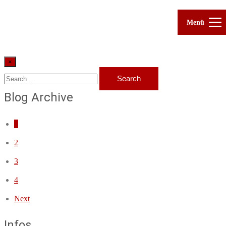
Menü
×
Blog Archive
1
2
3
4
Next
Infos