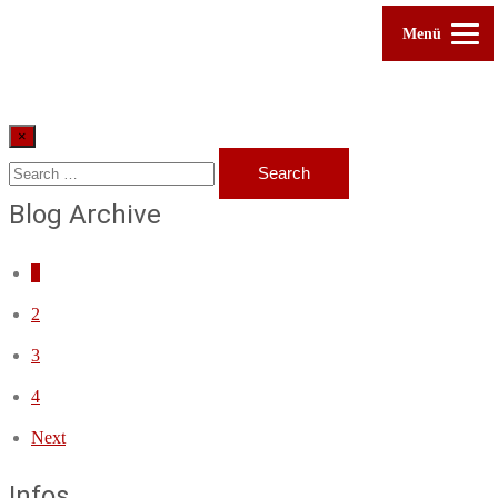
Menü
×
Blog Archive
1
2
3
4
Next
Infos