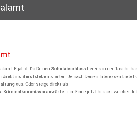
nalamt
amt
lamt: Egal ob Du Deinen
Schulabschluss
bereits in der Tasche has
 direkt ins
Berufsleben
starten. Je nach Deinen Interessen bietet
waltung
aus. Oder steige direkt als
w. Kriminalkommissaranwärter
ein. Finde jetzt heraus, welcher Jo