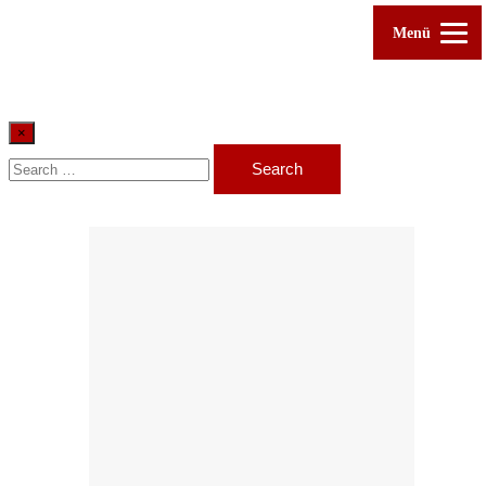
Menü
×