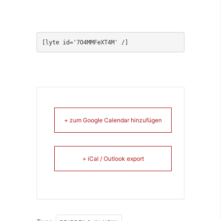
[lyte id='7O4MMFeXT4M' /]
+ zum Google Calendar hinzufügen
+ iCal / Outlook export